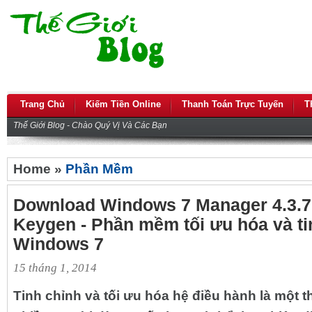
Trang Chủ
Kiếm Tiền Online
Thanh Toán Trực Tuyến
T
Thế Giới Blog - Chào Quý Vị Và Các Bạn
Home »
Phần Mềm
Download Windows 7 Manager 4.3.7 
Keygen - Phần mềm tối ưu hóa và ti
Windows 7
15 tháng 1, 2014
Tinh chỉnh và tối ưu hóa hệ điều hành là một t