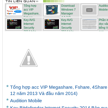
Tổng hợp
Download
Auditi
acc VIP
Windows 7
Mobile
Megashare,
Manager
Fshare,...
4.3.7 Fi...
Key AVG
Key AVG
Phần 
Internet
Internet
đọc vă
Security
Security
tiếng V
2014 bản ...
2014 bản ...
cực...
Tổng hợp acc VIP Megashare, Fshare, 4Share 
12 năm 2013 Và đầu năm 2014)
Audition Mobile
Key Bitdefender Internet Security 2014 Bản qu