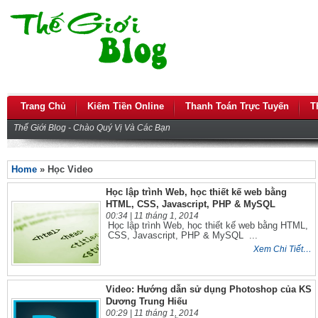
Trang Chủ
Kiếm Tiền Online
Thanh Toán Trực Tuyến
T
Thế Giới Blog - Chào Quý Vị Và Các Bạn
Home
» Học Video
Học lập trình Web, học thiết kế web bằng
HTML, CSS, Javascript, PHP & MySQL
00:34 |
11 tháng 1, 2014
Học lập trình Web, học thiết kế web bằng HTML,
CSS, Javascript, PHP & MySQL ...
Xem Chi Tiết…
Video: Hướng dẫn sử dụng Photoshop của KS
Dương Trung Hiếu
00:29 |
11 tháng 1, 2014