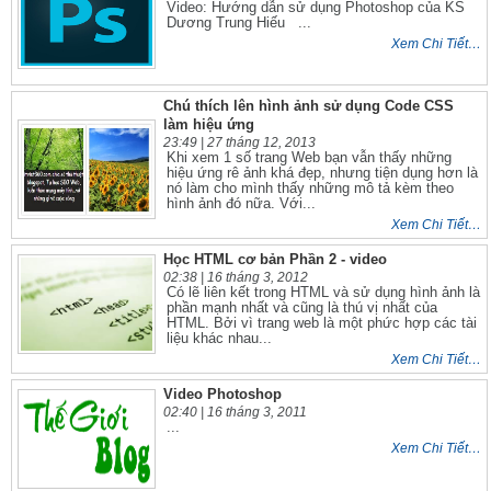
Video: Hướng dẫn sử dụng Photoshop của KS
Dương Trung Hiếu ...
Xem Chi Tiết…
Chú thích lên hình ảnh sử dụng Code CSS
làm hiệu ứng
23:49 |
27 tháng 12, 2013
Khi xem 1 số trang Web bạn vẫn thấy những
hiệu ứng rê ảnh khá đẹp, nhưng tiện dụng hơn là
nó làm cho mình thấy những mô tả kèm theo
hình ảnh đó nữa. Với...
Xem Chi Tiết…
Học HTML cơ bản Phần 2 - video
02:38 |
16 tháng 3, 2012
Có lẽ liên kết trong HTML và sử dụng hình ảnh là
phần mạnh nhất và cũng là thú vị nhất của
HTML. Bởi vì trang web là một phức hợp các tài
liệu khác nhau...
Xem Chi Tiết…
Video Photoshop
02:40 |
16 tháng 3, 2011
...
Xem Chi Tiết…