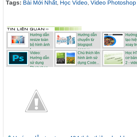
Tags:
Bài Mới Nhất
,
Học Video
,
Video Photoshop
Hướng dẫn
Hướng dẫn
Hướng
resize toàn
chuyển từ
tạo hi
bộ hình ảnh
blogspot
xoay tr
t...
sang w...
Video:
Chú thích lên
Học H
Hướng dẫn
hình ảnh sử
cơ bả
sử dụng
dụng Code...
2 - vid
Photoshop ...