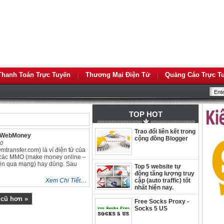
Thanh Toán Trực Tuyến
Thương Mại Điện Tử
Quảng Cáo Trực T
TOP HOT
Trao đổi liên kết trong
ý WebMoney
cộng đồng Blogger
10
ransfer.com) là ví điện tử của
 các MMO (make money online –
ền qua mạng) hay dùng. Sau
Top 5 website tự
động tăng lượng truy
Xem Chi Tiết…
cập (auto traffic) tốt
nhất hiện nay.
 cũ hơn »
Free Socks Proxy -
Socks 5 US