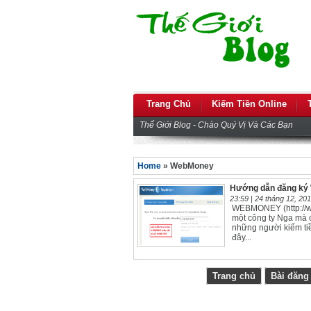
Trang Chủ
Kiếm Tiền Online
Thế Giới Blog - Chào Quý Vị Và Các Bạn
Home
» WebMoney
Hướng dẫn đăng k
23:59 |
24 tháng 12, 20
WEBMONEY (http://wmt
một công ty Nga mà
những người kiếm ti
đây...
Trang chủ
Bài đăng