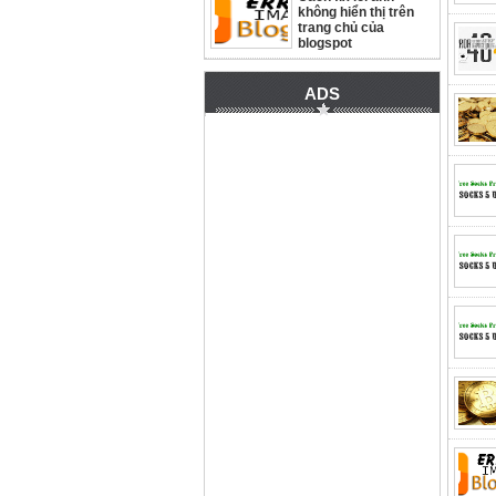
không hiển thị trên
trang chủ của
blogspot
ADS