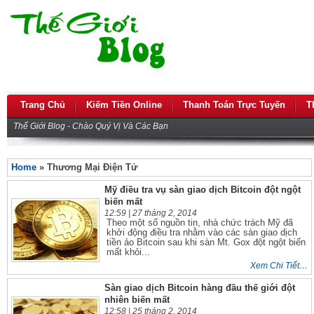
Trang Chủ
Kiếm Tiền Online
Thanh Toán Trực Tuyến
T
Thế Giới Blog - Chào Quý Vị Và Các Bạn
Home
» Thương Mại Điện Tử
Mỹ điều tra vụ sàn giao dịch Bitcoin đột ngột
biến mất
12:59 |
27 tháng 2, 2014
Theo một số nguồn tin, nhà chức trách Mỹ đã
khởi động điều tra nhằm vào các sàn giao dịch
tiền ảo Bitcoin sau khi sàn Mt. Gox đột ngột biến
mất khỏi...
Xem Chi Tiết…
Sàn giao dịch Bitcoin hàng đầu thế giới đột
nhiên biến mất
12:58 |
25 tháng 2, 2014