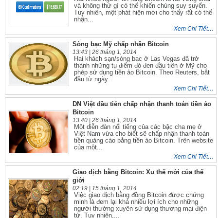
và không thứ gì có thể khiến chúng suy suyển.
Tuy nhiên, một phát hiện mới cho thấy rất có thể
nhận...
Xem Chi Tiết…
Sòng bạc Mỹ chấp nhận Bitcoin
13:43 |
26 tháng 1, 2014
Hai khách sạn/sòng bạc ở Las Vegas đã trở
thành những tụ điểm đỏ đen đầu tiên ở Mỹ cho
phép sử dụng tiền ảo Bitcoin. Theo Reuters, bắt
đầu từ ngày...
Xem Chi Tiết…
DN Việt đầu tiên chấp nhận thanh toán tiền ảo
Bitcoin
13:40 |
26 tháng 1, 2014
Một diễn đàn nổi tiếng của các bậc cha mẹ ở
Việt Nam vừa cho biết sẽ chấp nhận thanh toán
tiền quảng cáo bằng tiền ảo Bitcoin. Trên website
của một...
Xem Chi Tiết…
Giao dịch bằng Bitcoin: Xu thế mới của thế
giới
02:19 |
15 tháng 1, 2014
Việc giao dịch bằng đồng Bitcoin được chứng
minh là đem lại khá nhiều lợi ích cho những
người thường xuyên sử dụng thương mại điện
tử. Tuy nhiên,...