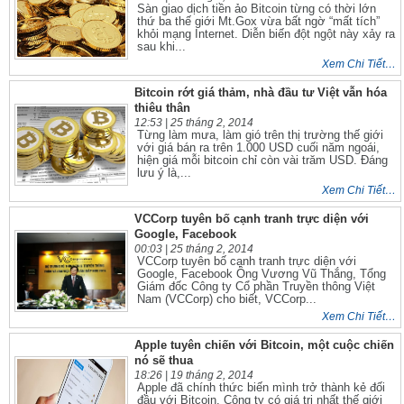
Sàn giao dịch tiền ảo Bitcoin từng có thời lớn
thứ ba thế giới Mt.Gox vừa bất ngờ “mất tích”
khỏi mạng Internet. Diễn biến đột ngột này xảy ra
sau khi...
Xem Chi Tiết…
Bitcoin rớt giá thảm, nhà đầu tư Việt vẫn hóa
thiêu thân
12:53 |
25 tháng 2, 2014
Từng làm mưa, làm gió trên thị trường thế giới
với giá bán ra trên 1.000 USD cuối năm ngoái,
hiện giá mỗi bitcoin chỉ còn vài trăm USD. Đáng
lưu ý là,...
Xem Chi Tiết…
VCCorp tuyên bố cạnh tranh trực diện với
Google, Facebook
00:03 |
25 tháng 2, 2014
VCCorp tuyên bố cạnh tranh trực diện với
Google, Facebook Ông Vương Vũ Thắng, Tổng
Giám đốc Công ty Cổ phần Truyền thông Việt
Nam (VCCorp) cho biết, VCCorp...
Xem Chi Tiết…
Apple tuyên chiến với Bitcoin, một cuộc chiến
nó sẽ thua
18:26 |
19 tháng 2, 2014
Apple đã chính thức biến mình trở thành kẻ đối
đầu với Bitcoin. Công ty có giá trị nhất thế giới