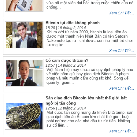
vừa nã một viên đại bác trong cuộc chiến của nó
chống...
Xem Chi Tiết…
Bitcoin tụt dốc không phanh
18:20 |
19 tháng 2, 2014
Khi ra đời từ năm 2009, bitcoin là loại tiền ảo
được một thanh niên Nhật Bản có tên Satoshi
Nakomoto tạo ra - chỉ được coi như một trò chơi
tương tự...
Xem Chi Tiết…
Có cấm được Bitcoin?
12:57 |
14 tháng 2, 2014
Việt Nam hiện nay chưa có quy định pháp lý nào
về việc nắm giữ hay giao dịch Bitcoin là phạm
pháp và nếu muốn cấm cũng rất khó. Song để
quản lý, giám...
Xem Chi Tiết…
Sàn giao dịch Bitcoin lớn nhất thế giới bất
ngờ bị tấn công
12:56 |
12 tháng 2, 2014
Một cuộc tấn công mạng đã khiến BitStamp, sàn
giao dịch tiền ảo Bitcoin lớn nhất thế giới, buộc
phải ngừng cho các nhà đầu tư rút tiền. Những
sự cố liên...
Xem Chi Tiết…