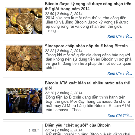
Bitcoin được kỳ vọng sẽ được công nhận trên
thế giới trong năm 2014
22:50 |
2 tháng 2, 2014
2014 hứa hẹn là một năm thú vị cho đồng tiền
điện tử và đồng Bitcoin được kỳ vọng sẽ được
áp dụng rộng rãi và công nhận trên thế giới.
Trong...
Xem Chi Tiết…
Singapore chấp nhận nộp thuế bằng Bitcoin
22:22 |
2 tháng 2, 2014
Trong khi một số quốc gia đang cảnh báo người
dân không nên sử dụng tiền ảo Bitcoin vì sợ phá
vỡ giá trị đồng tiền hợp pháp thì một số cơ quan
chính...
Xem Chi Tiết…
Bitcoin ATM xuất hiện tại nhiều nước trên thế
giới
22:18 |
2 tháng 2, 2014
Đồng tiền ảo Bitcoin đang dần thịnh hành trên
toàn thế giới. Mới đây, hãng Lamassu đã cho ra
mắt máy ATM trả bằng tiền Bitcoin. Bitcoin ATM
của Lamassu. Theo...
Xem Chi Tiết…
Điểm yếu “chết người” của Bitcoin
22:14 |
2 tháng 2, 2014
Rất nhiều người tin rằng Bitcoin là rất vững chãi