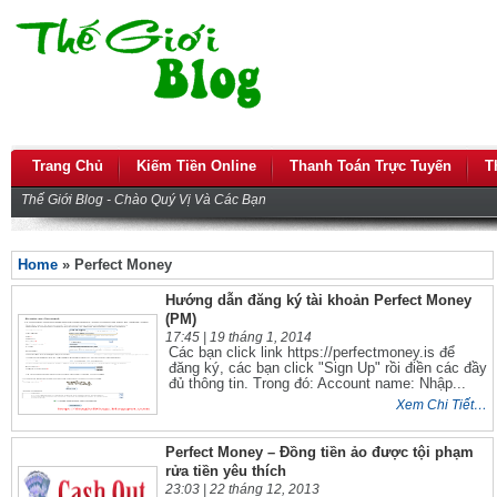
Trang Chủ
Kiếm Tiền Online
Thanh Toán Trực Tuyến
T
Thế Giới Blog - Chào Quý Vị Và Các Bạn
Home
» Perfect Money
Hướng dẫn đăng ký tài khoản Perfect Money
(PM)
17:45 |
19 tháng 1, 2014
Các bạn click link https://perfectmoney.is để
đăng ký, các bạn click "Sign Up" rồi điền các đầy
đủ thông tin. Trong đó: Account name: Nhập...
Xem Chi Tiết…
Perfect Money – Đồng tiền ảo được tội phạm
rửa tiền yêu thích
23:03 |
22 tháng 12, 2013