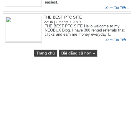
easiest...
Xem Chi Tiết…
THE BEST PTC SITE
22:36 |
1 tháng 3, 2010
THE BEST PTC SITE Hello welcome to my
NEOBUX Blog. I have 300 rented referrals that
clicks and earn me money everyday I...
Xem Chi Tiết…
Trang chủ
Bài đăng cũ hơn »