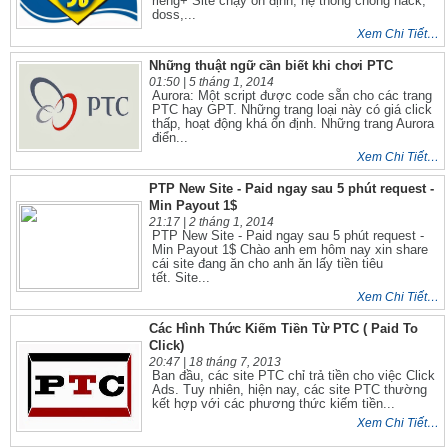
riêng+ Site chạy ổn định, hệ thống chống hack,
doss,...
Xem Chi Tiết…
Những thuật ngữ cần biết khi chơi PTC
01:50 |
5 tháng 1, 2014
Aurora: Một script được code sẵn cho các trang
PTC hay GPT. Những trang loại này có giá click
thấp, hoạt động khá ổn định. Những trang Aurora
điển...
Xem Chi Tiết…
PTP New Site - Paid ngay sau 5 phút request -
Min Payout 1$
21:17 |
2 tháng 1, 2014
PTP New Site - Paid ngay sau 5 phút request -
Min Payout 1$ Chào anh em hôm nay xin share
cái site đang ăn cho anh ăn lấy tiền tiêu
tết. Site...
Xem Chi Tiết…
Các Hình Thức Kiếm Tiền Từ PTC ( Paid To
Click)
20:47 |
18 tháng 7, 2013
Ban đầu, các site PTC chỉ trả tiền cho việc Click
Ads. Tuy nhiên, hiện nay, các site PTC thường
kết hợp với các phương thức kiếm tiền...
Xem Chi Tiết…