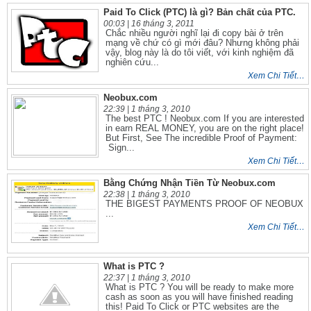
Paid To Click (PTC) là gì? Bản chất của PTC.
00:03 |
16 tháng 3, 2011
Chắc nhiều người nghĩ lại đi copy bài ở trên
mạng về chứ có gì mới đâu? Nhưng không phải
vậy, blog này là do tôi viết, với kinh nghiệm đã
nghiên cứu...
Xem Chi Tiết…
Neobux.com
22:39 |
1 tháng 3, 2010
The best PTC ! Neobux.com If you are interested
in earn REAL MONEY, you are on the right place!
But First, See The incredible Proof of Payment:
Sign...
Xem Chi Tiết…
Bằng Chứng Nhận Tiền Từ Neobux.com
22:38 |
1 tháng 3, 2010
THE BIGEST PAYMENTS PROOF OF NEOBUX
...
Xem Chi Tiết…
What is PTC ?
22:37 |
1 tháng 3, 2010
What is PTC ? You will be ready to make more
cash as soon as you will have finished reading
this! Paid To Click or PTC websites are the