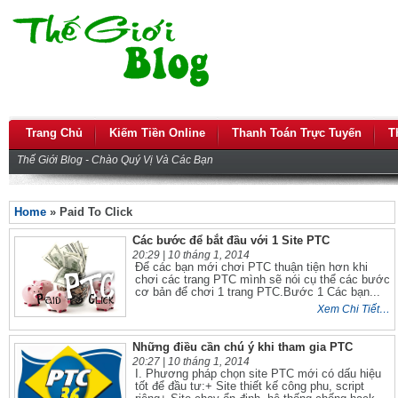
Trang Chủ
Kiếm Tiền Online
Thanh Toán Trực Tuyến
T
Thế Giới Blog - Chào Quý Vị Và Các Bạn
Home
» Paid To Click
Các bước để bắt đầu với 1 Site PTC
20:29 |
10 tháng 1, 2014
Để các bạn mới chơi PTC thuận tiện hơn khi
chơi các trang PTC mình sẽ nói cụ thể các bước
cơ bản để chơi 1 trang PTC.Bước 1 Các bạn...
Xem Chi Tiết…
Những điều cần chú ý khi tham gia PTC
20:27 |
10 tháng 1, 2014
I. Phương pháp chọn site PTC mới có dấu hiệu
tốt để đầu tư:+ Site thiết kế công phu, script