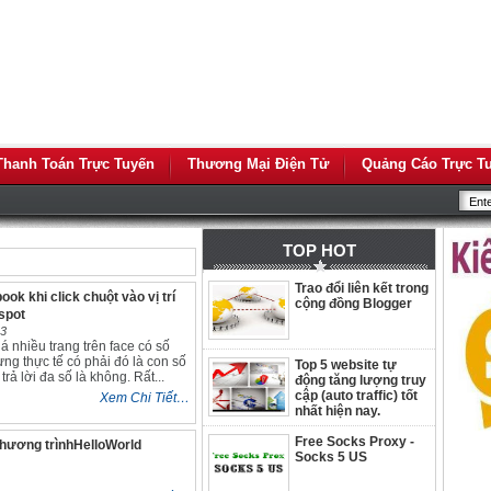
Thanh Toán Trực Tuyến
Thương Mại Điện Tử
Quảng Cáo Trực T
TOP HOT
Trao đổi liên kết trong
ok khi click chuột vào vị trí
cộng đồng Blogger
spot
13
á nhiều trang trên face có số
ưng thực tế có phải đó là con số
Top 5 website tự
rả lời đa số là không. Rất...
động tăng lượng truy
cập (auto traffic) tốt
Xem Chi Tiết…
nhất hiện nay.
Free Socks Proxy -
Chương trìnhHelloWorld
Socks 5 US