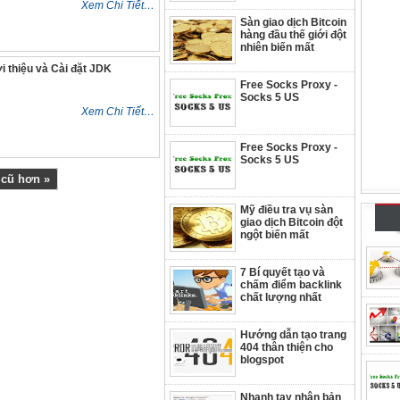
Xem Chi Tiết…
Sàn giao dịch Bitcoin
hàng đầu thế giới đột
nhiên biến mất
i thiệu và Cài đặt JDK
Free Socks Proxy -
Socks 5 US
Xem Chi Tiết…
Free Socks Proxy -
Socks 5 US
 cũ hơn »
Mỹ điều tra vụ sàn
giao dịch Bitcoin đột
ngột biến mất
7 Bí quyết tạo và
chấm điểm backlink
chất lượng nhất
Hướng dẫn tạo trang
404 thân thiện cho
blogspot
Nhanh tay nhận bản