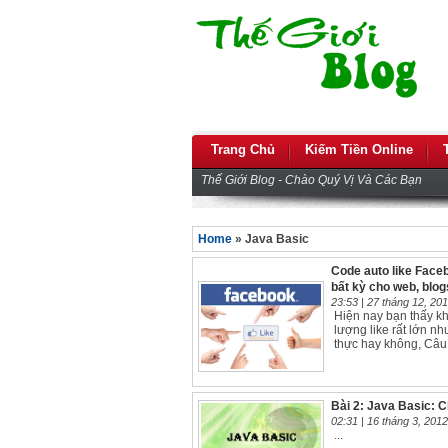
Trang Chủ
Kiếm Tiền Online
Thế Giới Blog - Chào Quý Vị Và Các Bạn
Home
» Java Basic
Code auto like Facebo
bất kỳ cho web, blog
23:53 |
27 tháng 12, 20
Hiện nay bạn thấy kh
lượng like rất lớn nh
thực hay không, Câu t
Bài 2: Java Basic: 
02:31 |
16 tháng 3, 2012
...