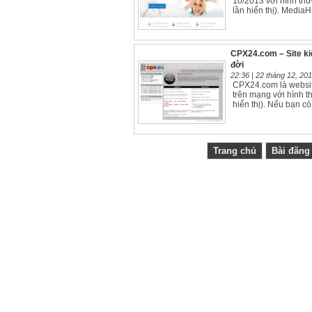
10/2013 với hình thứ
lần hiển thị). MediaH
CPX24.com – Site ki
đời
22:36 |
22 tháng 12, 20
CPX24.com là websit
trên mạng với hình t
hiển thị). Nếu bạn có
Trang chủ
Bài đăng