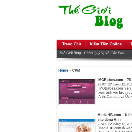
Trang Chủ
Kiếm Tiền Online
Thế Giới Blog - Chào Quý Vị Và Các Bạn
Home
» CPM
IMGBabes.com – 7$ 
23:08 |
22 tháng 12, 20
IMGBabes.com hiện na
xem ảnh với lượt truy
Anh, Canada và Úc. 
MediaHB.com – Kiếm
site tiếng Anh
22:43 |
22 tháng 12, 20
MediaHB.com là webs