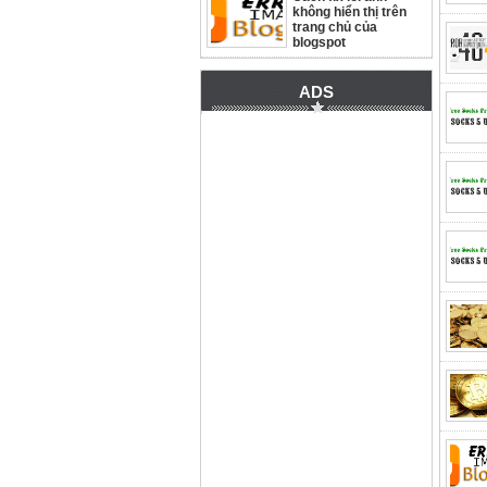
không hiển thị trên
trang chủ của
blogspot
ADS