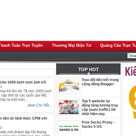
Thanh Toán Trực Tuyến
Thương Mại Điện Tử
Quảng Cáo Trực T
TOP HOT
Trao đổi liên kết trong
cho 1000 lượt xem ảnh US
cộng đồng Blogger
13
y trả lên tới 7$ cho 1000 lượt
 cập tính từ các quốc gia Mỹ,
Đây là một mức...
Top 5 website tự
Xem Chi Tiết…
động tăng lượng truy
cập (auto traffic) tốt
nhất hiện nay.
 tiền từ hình thức CPM với
Free Socks Proxy -
Socks 5 US
13
ite mới thành lập hồi tháng