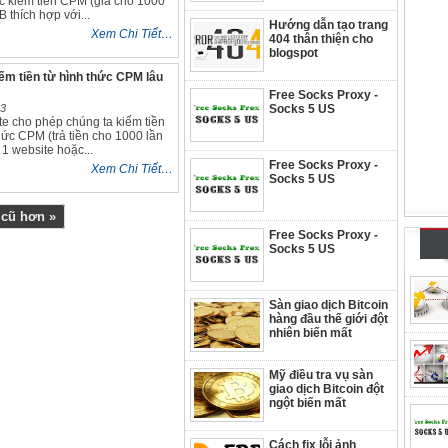
c kiếm tiền CPM (giá cho 1000
B thích hợp với...
Hướng dẫn tạo trang
Xem Chi Tiết…
404 thân thiện cho
blogspot
ếm tiền từ hình thức CPM lâu
Free Socks Proxy -
13
Socks 5 US
e cho phép chúng ta kiếm tiền
hức CPM (trả tiền cho 1000 lần
 1 website hoặc...
Free Socks Proxy -
Xem Chi Tiết…
Socks 5 US
 cũ hơn »
Free Socks Proxy -
Socks 5 US
Sàn giao dịch Bitcoin
hàng đầu thế giới đột
nhiên biến mất
Mỹ điều tra vụ sàn
giao dịch Bitcoin đột
ngột biến mất
Cách fix lỗi ảnh