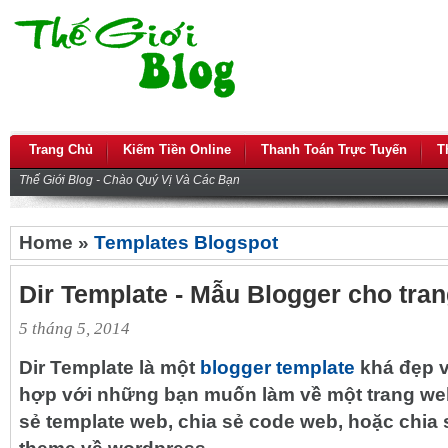
Trang Chủ
Kiếm Tiền Online
Thanh Toán Trực Tuyến
T
Thế Giới Blog - Chào Quý Vị Và Các Bạn
Home »
Templates Blogspot
Dir Template - Mẫu Blogger cho trang
5 tháng 5, 2014
Dir Template
là một
blogger template
khá đẹp 
hợp với những bạn muốn làm về một trang web c
sẻ template web, chia sẻ code web, hoặc chia 