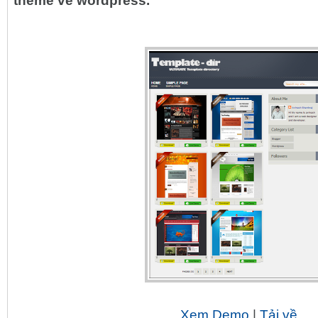
theme về wordpress.
Xem Demo
|
Tải về