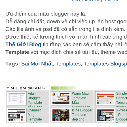
Ưu điểm của mẫu blogger này là:
Dễ dàng cài đặt, down về chỉ việc up lên host go
Các file ảnh và psd đã có sẵn trong file đính kèm.
Được thiết kế tương thích với màn hình các ứng 
Thế Giới Blog
tin rằng các bạn sẽ cảm thấy hài l
Template
với mục đích chia sẻ tài liệu, theme websi
Tags:
Bài Mới Nhất
,
Templates
,
Templates Blogsp
Ada -
Warm Mag
Simple
Blogger
Template -
Perfect
Template
Mẫu
Templa
dành cho
Blogspot ch...
blogsp.
Dynamic
Icine Blogger
XPres
Ads...
Mag
Template
- Prem
Templale
đẹp cho
Blogge
thích hợp
site...
Templa