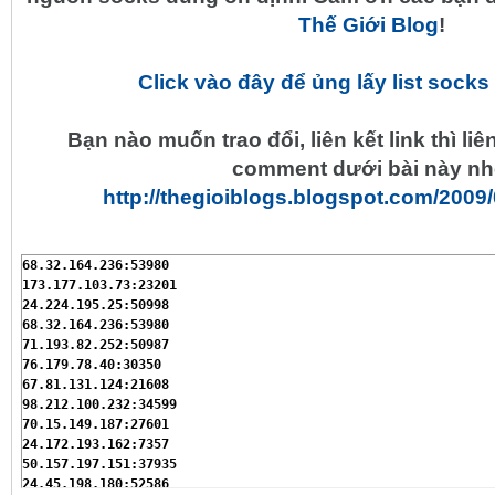
Thế Giới Blog
!
Click vào đây để ủng lấy list socks
Bạn nào muốn trao đổi, liên kết link thì li
comment dưới bài này nh
http://thegioiblogs.blogspot.com/2009/
68.32.164.236:53980

173.177.103.73:23201

24.224.195.25:50998

68.32.164.236:53980

71.193.82.252:50987

76.179.78.40:30350

67.81.131.124:21608

98.212.100.232:34599

70.15.149.187:27601

24.172.193.162:7357

50.157.197.151:37935

24.45.198.180:52586
