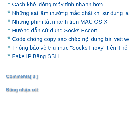
204.42.255.160:25919

Cách khởi động máy tính nhanh hơn
71.10.77.70:50941

Những sai lầm thường mắc phải khi sử dụng l
66.220.186.126:34812

173.234.32.67:14862

Những phím tắt nhanh trên MAC OS X
71.122.140.212:29381

192.119.27.54:15205

Hướng dẫn sử dụng Socks Escort
71.193.82.252:16012

Code chống copy sao chép nội dung bài viết w
50.138.28.74:25961

50.158.236.243:48477

Thông báo về thư mục "Socks Proxy" trên Thế 
69.124.252.212:31157

71.61.77.143:38603

Fake IP Bằng SSH
50.178.251.69:33542

168.216.76.63:38994

68.59.73.158:37935

96.58.34.113:49316

Comments[ 0 ]
8.35.109.158:6669

72.72.83.77:48771

Đăng nhận xét
8.35.109.158:11620

180.169.125.49:8888

202.152.178.241:1080

173.93.169.207:31103

199.193.199.53:47777

8.35.109.158:6130

72.24.234.70:14278

67.142.224.159:21110
