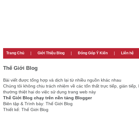
78.237.248.24:37419

95.43.109.219:37921

95.43.109.219:58175

95.76.197.77:44358

92.248.252.121:19322

95.28.13.156:6343

85.65.210.46:5100

85.65.13.223:42366

2.68.131.14:3084

94.77.199.148:1080

Trang Chủ
|
Giới Thiệu Blog
|
Đóng Góp Ý Kiến
|
Liên hệ
46.160.73.197:5134

151.227.135.130:54557

208.107.156.131:6268

Thế Giới Blog
184.182.240.236:34687

207.172.169.184:59473

Bài viết được tổng hợp và dịch lại từ nhiều nguồn khác nhau
98.157.216.98:14048

Chúng tôi không chịu trách nhiệm về các tổn thất trực tiếp, gián tiếp, 
98.150.239.0:59888

thường thiệt hại do việc sử dụng trang web này
75.71.198.203:48471

Thế Giới Blog chạy trên nền tảng Blogger
108.62.17.242:14913

Biên tập & Trình bày: Thế Giới Blog
173.208.83.83:14539

Thiết kế: Thế Giới Blog
173.208.83.86:14529

173.234.32.66:15708

173.208.83.84:14503

173.234.32.67:14862

173.54.40.246:5483
