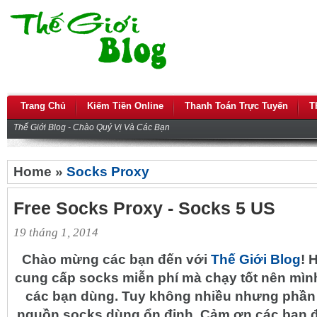
Trang Chủ
Kiếm Tiền Online
Thanh Toán Trực Tuyến
T
Thế Giới Blog - Chào Quý Vị Và Các Bạn
Home »
Socks Proxy
Free Socks Proxy - Socks 5 US
19 tháng 1, 2014
Chào mừng các bạn đến với
Thế Giới Blog
! 
cung cấp socks miễn phí mà chạy tốt nên mìn
các bạn dùng. Tuy không nhiều nhưng phần 
nguồn socks dùng ổn định. Cảm ơn các bạn đ