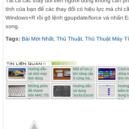
Tất cả các thay đổi trên người dùng không cần ph
tính của bạn để các thay đổi có hiệu lực mà chỉ 
Windows+R rồi gõ lệnh gpupdate/force và nhấn En
xong.
Tags:
Bài Mới Nhất
,
Thủ Thuật
,
Thủ Thuật Máy T
Hướng dẫn
Một số lưu ý
Cách k
vệ sinh máy
khi nâng cấp
động 
tính đúng
ổ cứng má...
tính n
các...
hơn
Những phím
Hướng dẫn
Hướng
tắt nhanh
sử dụng
kiểm tr
trên MAC OS
Socks Escort
dung 
X
thật ...