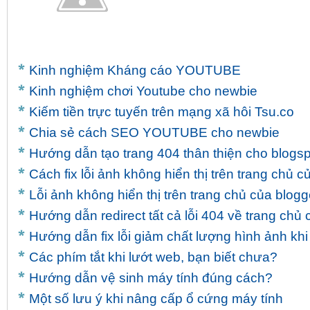
109.86.189.36:7950

87.101.67.50:8693

87.110.214.88:41962

95.65.59.205:3875

77.38.202.202:50588

Kinh nghiệm Kháng cáo YOUTUBE
89.238.4.97:12490

91.250.2.41:36998

Kinh nghiệm chơi Youtube cho newbie
62.221.59.89:27356

Kiếm tiền trực tuyến trên mạng xã hôi Tsu.co
86.38.255.213:50288

91.250.2.41:39003

Chia sẻ cách SEO YOUTUBE cho newbie
80.15.31.188:32083

82.45.8.192:5133

Hướng dẫn tạo trang 404 thân thiện cho blogsp
37.26.133.146:14677

Cách fix lỗi ảnh không hiển thị trên trang chủ c
93.79.238.162:7665

85.122.143.14:23963

Lỗi ảnh không hiển thị trên trang chủ của blogg
91.250.2.41:38582

81.131.201.45:22288

Hướng dẫn redirect tất cả lỗi 404 về trang chủ
109.254.35.13:36143

Hướng dẫn fix lỗi giảm chất lượng hình ảnh khi
93.78.70.124:11014

81.163.93.91:13285

Các phím tắt khi lướt web, bạn biết chưa?
95.160.3.178:5037

77.121.235.57:7113

Hướng dẫn vệ sinh máy tính đúng cách?
84.103.212.8:24191

Một số lưu ý khi nâng cấp ổ cứng máy tính
77.78.56.21:10974
