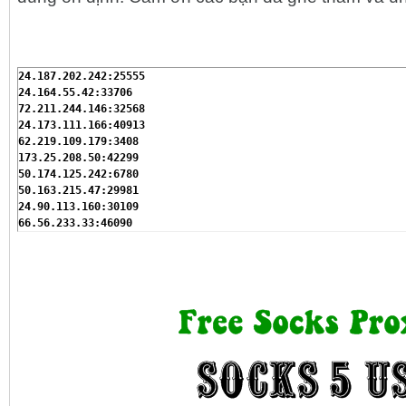
24.187.202.242:25555

24.164.55.42:33706

72.211.244.146:32568

24.173.111.166:40913

62.219.109.179:3408

173.25.208.50:42299

50.174.125.242:6780

50.163.215.47:29981

24.90.113.160:30109

66.56.233.33:46090

75.187.242.143:27601

174.78.138.162:27345

173.81.30.26:61019

70.76.80.54:6225

68.151.198.167:22447

69.176.190.206:11803

93.177.201.93:44200

85.229.94.8:4040

94.244.173.44:5222

80.66.253.39:8292

78.40.47.132:39434
