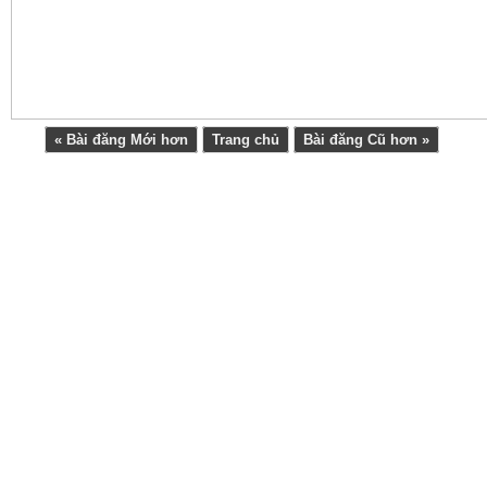
109.254.113.91:12943

93.73.60.251:13161

69.156.112.135:12714

37.192.27.251:22288

46.236.138.90:54779

88.178.116.157:5107

94.251.42.39:2833

« Bài đăng Mới hơn
Trang chủ
Bài đăng Cũ hơn »