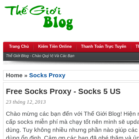
Trang Chủ
Kiếm Tiền Online
Thanh Toán Trực Tuyến
T
Thế Giới Blog - Chào Quý Vị Và Các Bạn
Home »
Socks Proxy
Free Socks Proxy - Socks 5 US
23 tháng 12, 2013
Chào mừng các bạn đến với Thế Giới Blog! Hiện na
cấp socks miễn phí mà chạy tốt nên mình sẽ upd
dùng. Tuy không nhiều nhưng phần nào giúp các
dùng ổn định. Cảm ơn các bạn đã ghé thăm và ủn