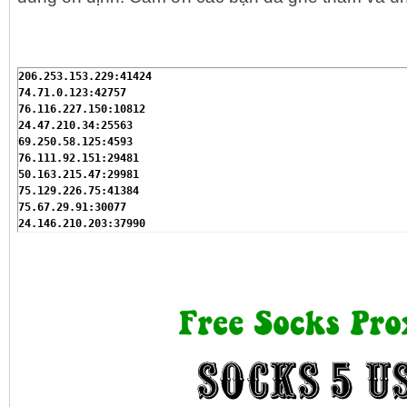
206.253.153.229:41424

74.71.0.123:42757

76.116.227.150:10812

24.47.210.34:25563

69.250.58.125:4593

76.111.92.151:29481

50.163.215.47:29981

75.129.226.75:41384

75.67.29.91:30077

24.146.210.203:37990

24.90.113.160:30109

24.177.95.171:21991

72.240.184.134:25487

24.101.171.244:44257

67.149.185.244:41996

98.237.14.198:23590

68.224.204.184:26033

67.149.104.226:10507

24.11.176.56:44706

69.255.125.218:22622

174.78.138.162:27345
