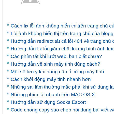
74.71.0.123:27791

98.249.181.0:48335

75.134.88.48:8222

97.87.6.0:32225

24.197.74.205:45414

Cách fix lỗi ảnh không hiển thị trên trang chủ c
71.86.171.59:16443

96.8.204.233:31454

Lỗi ảnh không hiển thị trên trang chủ của blogg
71.234.197.16:40933

Hướng dẫn redirect tất cả lỗi 404 về trang chủ
71.10.142.85:51830

71.215.41.47:38502

Hướng dẫn fix lỗi giảm chất lượng hình ảnh khi
71.51.243.229:47981

Các phím tắt khi lướt web, bạn biết chưa?
Hướng dẫn vệ sinh máy tính đúng cách?
Một số lưu ý khi nâng cấp ổ cứng máy tính
Cách khởi động máy tính nhanh hơn
Những sai lầm thường mắc phải khi sử dụng l
Những phím tắt nhanh trên MAC OS X
Hướng dẫn sử dụng Socks Escort
Code chống copy sao chép nội dung bài viết w