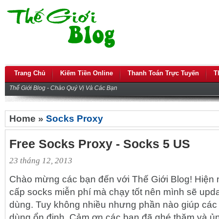
Trang Chủ
Kiếm Tiền Online
Thanh Toán Trực Tuyến
T
Thế Giới Blog - Chào Quý Vị Và Các Bạn
Home »
Socks Proxy
Free Socks Proxy - Socks 5 US
23 tháng 12, 2013
Chào mừng các bạn đến với Thế Giới Blog! Hiện na
cấp socks miễn phí mà chạy tốt nên mình sẽ upd
dùng. Tuy không nhiều nhưng phần nào giúp các
dùng ổn định. Cảm ơn các bạn đã ghé thăm và ủn