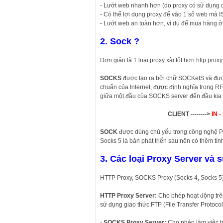
- Lướt web nhanh hơn (do proxy có sử dụng
- Có thể lợi dụng proxy để vào 1 số web mà I
- Lướt web an toàn hơn, ví dụ để mua hàng ở
2. Sock ?
Đơn giản là 1 loại proxy xài tốt hơn http proxy
SOCKS
được tạo ra bởi chữ SOCKetS và đượ
chuẩn của Internet, đựợc định nghĩa trong R
giữa một đầu của SOCKS server đến đầu kia
CLIENT -------->
IN 
SOCK
được dùng chủ yếu trong công nghệ P
Socks 5 là bản phát triển sau nên có thêm t
3. Các loại Proxy Server và 
HTTP Proxy, SOCKS Proxy (Socks 4, Socks 5)
HTTP Proxy Server:
Cho phép hoạt động trên 
sử dụng giao thức FTP (File Transfer Protocol
- SOCKS Proxy Server:
Cho phép làm việc tr