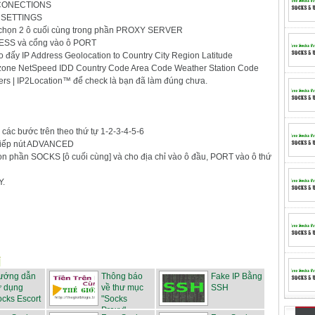
p CONECTIONS
N SETTINGS
 chọn 2 ô cuối cùng trong phần PROXY SERVER
DRESS và cổng vào ô PORT
ào đấy IP Address Geolocation to Country City Region Latitude
one NetSpeed IDD Country Code Area Code Weather Station Code
rs | IP2Location™ để check là bạn đã làm đúng chưa.
ác bước trên theo thứ tự 1-2-3-4-5-6
 tiếp nút ADVANCED
 phần SOCKS [ô cuối cùng] và cho địa chỉ vào ô đầu, PORT vào ô thứ
Y.
ướng dẫn
Thông báo
Fake IP Bằng
ử dụng
về thư mục
SSH
cks Escort
"Socks
Proxy" ...