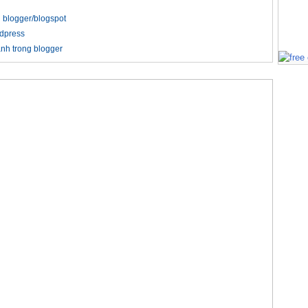
 blogger/blogspot
dpress
nh trong blogger