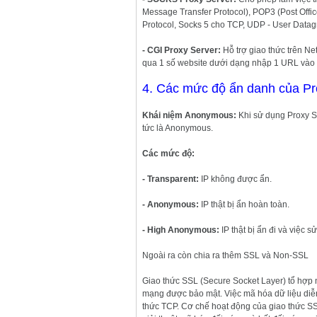
Message Transfer Protocol), POP3 (Post Offic
Protocol, Socks 5 cho TCP, UDP - User Datag
- CGI Proxy Server:
Hỗ trợ giao thức trên N
qua 1 số website dưới dạng nhập 1 URL vào 
4. Các mức độ ẩn danh của Pr
Khái niệm Anonymous:
Khi sử dụng Proxy Ser
tức là Anonymous.
Các mức độ:
- Transparent:
IP không được ẩn.
- Anonymous:
IP thật bị ẩn hoàn toàn.
- High Anonymous:
IP thật bị ẩn đi và việc 
Ngoài ra còn chia ra thêm SSL và Non-SSL
Giao thức SSL (Secure Socket Layer) tổ hợp n
mạng được bảo mật. Việc mã hóa dữ liệu diễn 
thức TCP. Cơ chế hoạt động của giao thức S