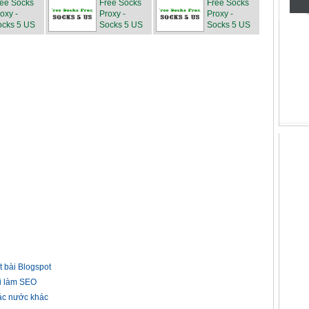
ree Socks
Free Socks
Free Socks
oxy -
Proxy -
Proxy -
ocks 5 US
Socks 5 US
Socks 5 US
 bài Blogspot
i làm SEO
ác nước khác