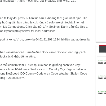
i thuật băm (hash) một chiều, giải thuật tạo chữ ký số, v.v...
p ta thay đổi proxy IP liên tục sau 1 khoảng thời gian nhất định. Hic…
y hướng dẫn làm bằng tay... không có software gì ráo, bật Internet
Chọn tab Connections. Click vào nút LAN Settings. Đánh dấu vào Use a
ào Bypass proxy server for local addresses.
ort là xong. Ví dụ, proxy là 64.61.91.298:1234 thì điền vào address là
nhấn vào Advanced. Sau đó điền Sock vào ô Socks cuối cùng (cách
Sock các ô khác để nó trống.
có thể kiểm tra xem IP hiện tại của bạn là gì bằng cách vào đây:
sence hoặc IP Address Geolocation to Country City Region Latitude
one NetSpeed IDD Country Code Area Code Weather Station Code
rs | IP2Location™.