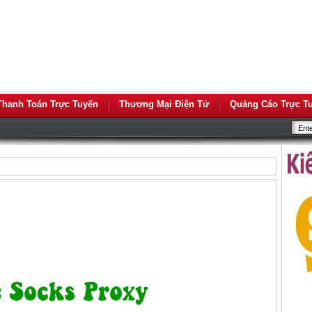
Thanh Toán Trực Tuyến
Thương Mại Điện Tử
Quảng Cáo Trực T