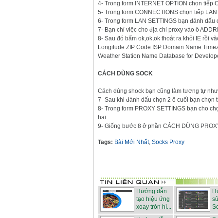
4- Trong form INTERNET OPTION chọn tiế
5- Trong form CONNECTIONS chọn tiếp LA
6- Trong form LAN SETTINGS bạn đánh dấu
7- Bạn chỉ việc cho địa chỉ proxy vào ô AD
8- Sau đó bấm ok,ok,ok thoát ra khỏi IE rồi v
Longitude ZIP Code ISP Domain Name Timez
Weather Station Name Database for Develope
CÁCH DÙNG SOCK
Cách dùng shock bạn cũng làm tương tự như c
7- Sau khi đánh dấu chọn 2 ô cuối bạn chọn
8- Trong form PROXY SETTINGS bạn cho chọn
hai.
9- Giống bước 8 ở phần CÁCH DÙNG PROX
Tags:
Bài Mới Nhất
,
Socks Proxy
Hướng dẫn
H
tạo hiệu ứng
s
xoay tròn hì...
So