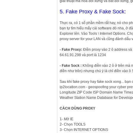
giải thuật mã hóa đối xứng và bất đối xứng, giả
5. Fake Proxy & Fake Sock:
Thực ra, có 1 số phần mềm rất hay, nó cho phé
bạn tự tìm hiểu mấy cái software đó nha, ở đâ
Explorer lên. Vào Tools \ Internet Options. 
proxy server for your LAN và cũng đánh dấu v
- Fake Proxy:
Điền proxy vào 2 ô address và p
64.61.91.298 và port là 1234
- Fake Sock :
Không điền vào 2 ô ở trên mà 
điền như trên) nhưng chú ý là chỉ điền vào ô 
Sau khi fake proxy hay fake sock xong... bạn 
ip2location.com - geospoofing your cyber pre
Longitude ZIP Code ISP Domain Name Timez
Weather Station Name Database for Develope
CÁCH DÙNG PROXY
1- Mở IE
2- Chọn TOOLS
3- Chọn INTERNET OPTIONS