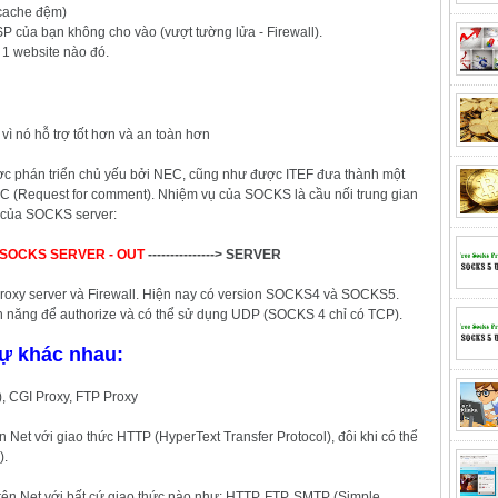
 cache đệm)
SP của bạn không cho vào (vượt tường lửa - Firewall).
 1 website nào đó.
 vì nó hỗ trợ tốt hơn và an toàn hơn
c phán triển chủ yếu bởi NEC, cũng như được ITEF đưa thành một
FC (Request for comment). Nhiệm vụ của SOCKS là cầu nối trung gian
 của SOCKS server:
- SOCKS SERVER - OUT
---------------> S
ERVER
roxy server và Firewall. Hiện nay có version SOCKS4 và SOCKS5.
ính năng để authorize và có thể sử dụng UDP (SOCKS 4 chỉ có TCP).
sự khác nhau:
, CGI Proxy, FTP Proxy
Net với giao thức HTTP (HyperText Transfer Protocol), đôi khi có thể
).
ên Net với bất cứ giao thức nào như: HTTP, FTP, SMTP (Simple