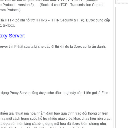
e Protocol - version 3), … (Socks 4 cho TCP - Transmission Control
ram Protocol)
et là HTTP (có khi hỗ trợ HTTPS – HTTP Security & FTP). Được cung cấp
1 textbox.
oxy Server:
ver thì IP thật của ta bị che dấu đi thì khi đó ta được coi là ẩn danh,
sử dụng Proxy Server cũng được che dấu. Loại này còn 1 tên gọi là Elite
hiều giải thuật mã hóa nhằm đảm bảo quá trình trao đổi thông tin trên
ra một cách trong suốt, hỗ trợ nhiều giao thức khác chạy trên nền giao
SL dựa trên nền tảng các ứng dụng mã hóa đã được kiểm chứng như: